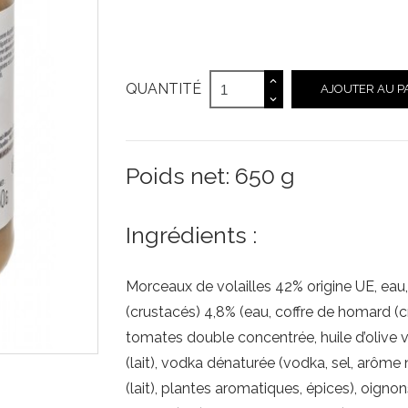
QUANTITÉ
AJOUTER AU P
Poids net: 650 g
Ingrédients :
Morceaux de volailles 42% origine UE, ea
(crustacés) 4,8% (eau, coffre de homard (
tomates double concentrée, huile d’olive vi
(lait), vodka dénaturée (vodka, sel, arôme n
(lait), plantes aromatiques, épices), oigno