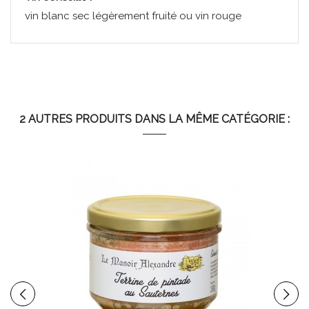
vin blanc sec légèrement fruité ou vin rouge
Énergie
1053 kj - 253 kcal
Matières
20 g (dont acides gras
grasses
saturés 6,1 g)
2 AUTRES PRODUITS DANS LA MÊME CATÉGORIE :
Glucides
1,4 g (dont sucres < 0,5 g)
Protéines
16 g
Sel
1,7 g