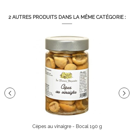
Matières
1,8 g (dont acides gras
grasses
saturés < 0,5 g)
2 AUTRES PRODUITS DANS LA MÊME CATÉGORIE :
Glucides
11 g (dont sucres 3 g)
Protéines
1,4 g
Sel
1,3 g
Cèpes au vinaigre - Bocal 190 g