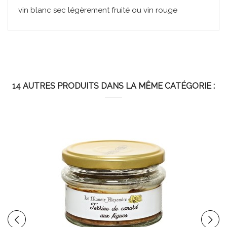
vin blanc sec légèrement fruité ou vin rouge
Énergie
1050 kj - 253 kcal
Matières
21 g (dont acides gras
grasses
saturés 6,6 g)
14 AUTRES PRODUITS DANS LA MÊME CATÉGORIE :
Glucides
1,5 g (dont sucres < 0,5 g)
Protéines
14 g
Sel
1,7 g