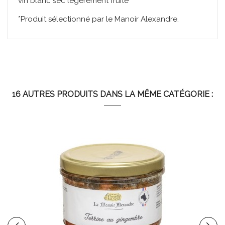
vin blanc sec légèrement fruité
*Produit sélectionné par le Manoir Alexandre.
Énergie
789 kj - 190 kcal
Matières
14 g (dont acides gras
grasses
saturés 2 g)
16 AUTRES PRODUITS DANS LA MÊME CATÉGORIE :
Glucides
< 0,5 g (dont sucres < 0,5 g)
Protéines
16 g
Sel
1,2 g